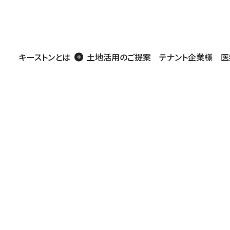
キーストンとは
土地活用のご提案
テナント企業様
医
商業施設
医療・介護施設
工場・事務所・倉庫
住宅
店舗・医療用地
戸建賃貸
アパート・マンシ
営