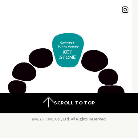
SCROLL TO TOP
©KEYSTONE Co., Ltd. All Rights Reserved.