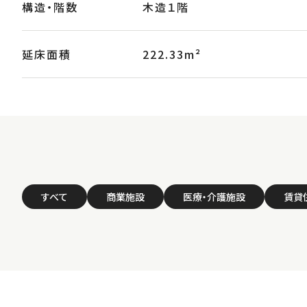
構造・階数
木造１階
延床面積
222.33m²
すべて
商業施設
医療・介護施設
賃貸