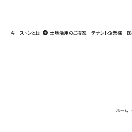
キーストンとは
土地活用のご提案
テナント企業様
医
商業施設
医療・介護施設
工場・事務所・倉庫
住宅
店舗・医療用地
戸建賃貸
アパート・マンシ
営
ホーム