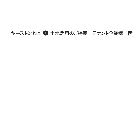
キーストンとは
土地活用のご提案
テナント企業様
医
商業施設
医療・介護施設
工場・事務所・倉庫
住宅
店舗・医療用地
戸建賃貸
アパート・マンシ
営