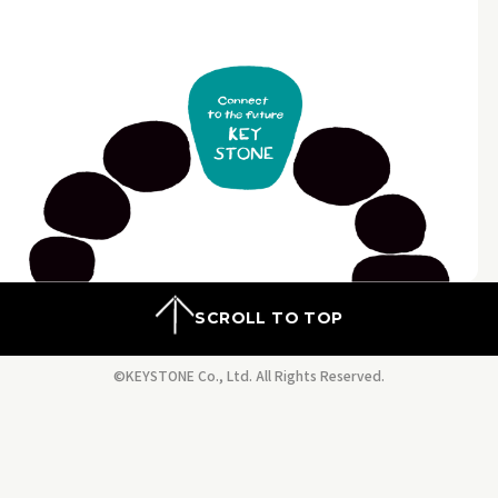
SCROLL TO TOP
©KEYSTONE Co., Ltd. All Rights Reserved.