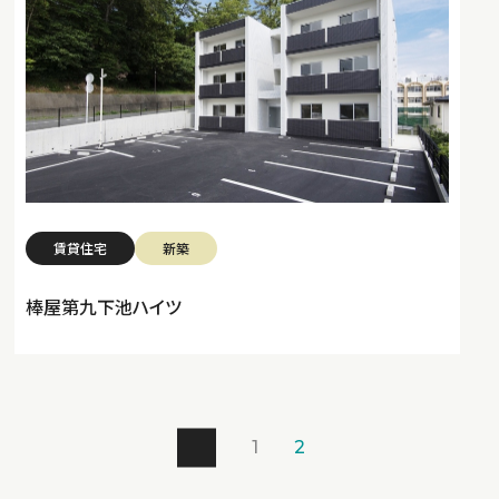
賃貸住宅
新築
棒屋第九下池ハイツ
1
2