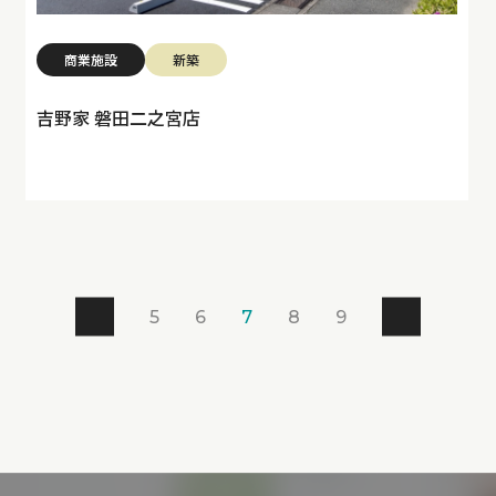
商業施設
新築
吉野家 磐田二之宮店
5
6
7
8
9