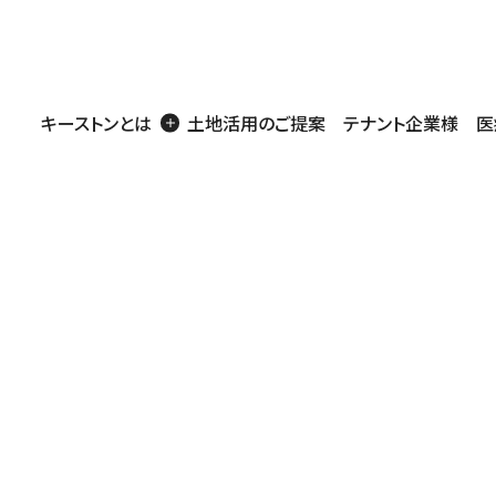
キーストンとは
土地活用のご提案
テナント企業様
医
商業施設
医療・介護施設
工場・事務所・倉庫
住宅
店舗・医療用地
戸建賃貸
アパート・マンシ
営