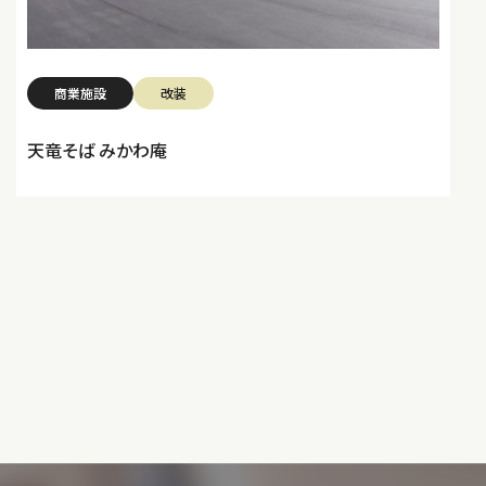
商業施設
改装
天竜そば みかわ庵